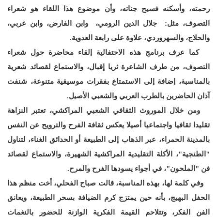
رحمته، وأسكنه فسيح جناته، وأن موضوع هذا اللقاء هو شعراء
التصوف، مثل: جلال الدين الرومي، وابن الفارض، وابن عربي،
والحلاج، والسهروردي، علاوة على رابعة العدوية.
كما عرف برنامج هذه الاحتفالية إلقاء محاضرة حول شعراء
التصوف، من طرف الشاعرة ثريا إقبال، والاستماع لقصائد شعرية
بالمناسبة، إضافة إلى الاستمتاع بفقرات موسيقية متنوعة، شنفت
آذان الحاضرين بالطرب العربي والشعبي الأصيل.
ومن خلال الموروث الثقافي الشعبي المراكشي، تعتبر النزاهة
تقليدا ثقافيا واجتماعيا أصيلا يعكس ثقافة الفرح والترويح عن النفس
بالمدينة الحمراء، عبر الذهاب إلى الطبيعة أو الحدائق الغناء، لتناول
"الطنجية"، الأكلة التقليدية المراكشية الشهيرة، والاستماع لقصائد
فن "الملحون"، في أجواء يسودها الفرح والمرح.
وفي كلمة لها، بهذه المناسبة، قالت صباح الفحلي، أخت منظم هذا
الحفل البهيج، بأنه حين يمتزج كرم الضيافة بسحر الطبيعة، ويعانق
الفن الفكر، وتتلاحم القيمة الفكرية الوازنة للحضور بالنغمات