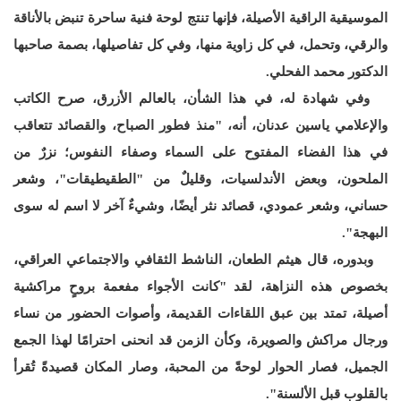
الموسيقية الراقية الأصيلة، فإنها تنتج لوحة فنية ساحرة تنبض بالأناقة
والرقي، وتحمل، في كل زاوية منها، وفي كل تفاصيلها، بصمة صاحبها
الدكتور محمد الفحلي.
وفي شهادة له، في هذا الشأن، بالعالم الأزرق، صرح الكاتب
والإعلامي ياسين عدنان، أنه، "منذ فطور الصباح، والقصائد تتعاقب
في هذا الفضاء المفتوح على السماء وصفاء النفوس؛ نزرٌ من
الملحون، وبعض الأندلسيات، وقليلٌ من "الطقيطيقات"، وشعر
حساني، وشعر عمودي، قصائد نثر أيضًا، وشيءٌ آخر لا اسم له سوى
البهجة".
وبدوره، قال هيثم الطعان، الناشط الثقافي والاجتماعي العراقي،
بخصوص هذه النزاهة، لقد "كانت الأجواء مفعمة بروحٍ مراكشية
أصيلة، تمتد بين عبق اللقاءات القديمة، وأصوات الحضور من نساء
ورجال مراكش والصويرة، وكأن الزمن قد انحنى احترامًا لهذا الجمع
الجميل، فصار الحوار لوحةً من المحبة، وصار المكان قصيدةً تُقرأ
بالقلوب قبل الألسنة".