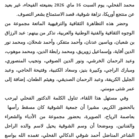
محمد الفحلي، يوم السبت 16 ماي 2026 بضيعته الفيحاء، غير بعيد
عن منتجع أوريكا، نزاهة شوقية، قصد الاستمتاع بشعر التصوف.
وحضر هذه التظاهرة الثقافية والترفيهية الماتعة مجموعة من
الوجوه الثقافية والفنية الوطنية والعربية، نذكر من بينهم: عبد الرزاق
بن شعبان، وياسين عدنان، وأحمد متفكر، وأحمد شحلان، ومحمد نور
الدين أفاية، وإسماعيل زويريق، ومحمد رابطة الدين، ومحمد موهوب،
وعبد الرحمان الخرشي، ونور الدين الصوفي، ونجيب المنصوري،
ومبارك الراجي، وكبيرة بنيز، وسعاد الكتبية، وفتيحة الحاجي، وعبد
الجليل الكريفة، وعبد الرحمان الصديقي، وهيثم الطعان، إضافة إلى
عمر شتى مومني.
وفي مستهل هذا اللقاء، تناول الكلمة الدكتور الفحلي ليرحب
بالحضور الكريم، مشيرا أن جمعية الشوقية كان مسقط رأسها
بعاصمة الرياح، الصويرة، بحضور مجموعة من الأدباء والشعراء
والفنانين، وموضحا أن وسم الشوقية يحيل لاسم والده الراحل
الشاعر المناضل أحمد شوقي الدكالي الفحلي، تغمده الله بواسع