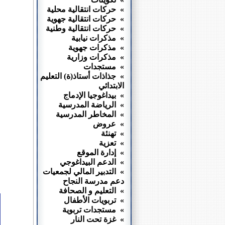
» حركات انتقالية محلية
» حركات انتقالية جهوية
» حركات انتقالية وطنية
» مذكرات نيابية
» مذكرات جهوية
» مذكرات وزارية
» مستجدات
» جذاذات أستاذ(ة) التعليم
الابتدائي
» بيداغوجيا الإدماج
» الرياضة المدرسية
» المخاطر المدرسية
» عروض
» تهنئة
» تعزية
» إدارة الموقع
» الدعم البيداغوجي
» التدبير المالي لجمعيات
دعم مدرسة النجاح
» التعليم و الصحافة
» تربويات الأطفال
» مستجدات تربوية
» غزة تحت النار