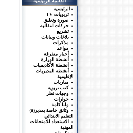
القائمة الرئيسية
» الرئيسية
» تربويات TV
» صورة وتعليق
» حركات انتقالية
» تشريع
» بلاغات وبيانات
» مذكرات
» مواعد
» أخبار متفرقة
» أنشطة الوزارة
» أنشطة الأكاديميات
» أنشطة المديريات
الإقليمية
» مباريات
» كتب تربوية
» وجهات نظر
» حوارات
» ولنا كلمة
» وثائق خاصة بمدير(ة)
التعليم الابتدائي
» الاستعداد للامتحانات
المهنية
» تكوينات