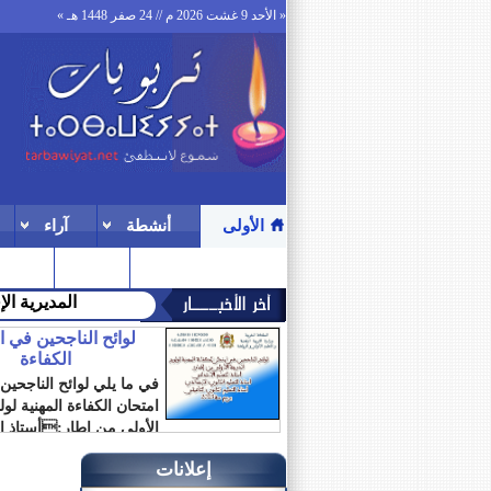
« الأحد 9 غشت 2026 م // 24 صفر 1448 هـ »
الأولى
أنشطة
آراء
ترقيات
المنتدى
المديرية ال
لوائح الناجحين في 
الكفاءة
في ما يلي لوائح الناجحين
امتحان الكفاءة المهنية لو
الأولى من إطار:أستاذ ال
الابتدائي أستاذ...
إعلانات