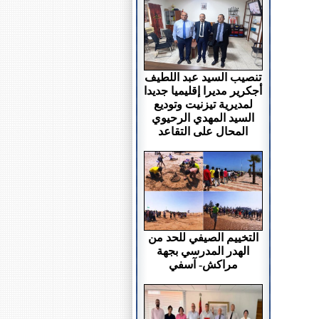
تنصيب السيد عبد اللطيف
أجكرير مديرا إقليميا جديدا
لمديرية تيزنيت وتوديع
السيد المهدي الرحيوي
المحال على التقاعد
التخييم الصيفي للحد من
الهدر المدرسي بجهة
مراكش- آسفي