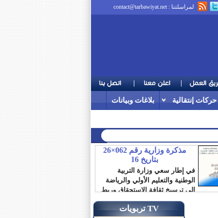
لمراسلتنا :
contact@tarbawiyat.net
حركات إنتقالية
بلاغات وبيانات
مذكرة وزارية رقم 062×26
بتاريخ 16
في إطار سعي وزارة التربية
الوطنية والتعليم الأولي والرياضة
إلى ترسيخ ثقافة الاستحقاق وربط
الترقية بالمردودية،...
تربويات TV