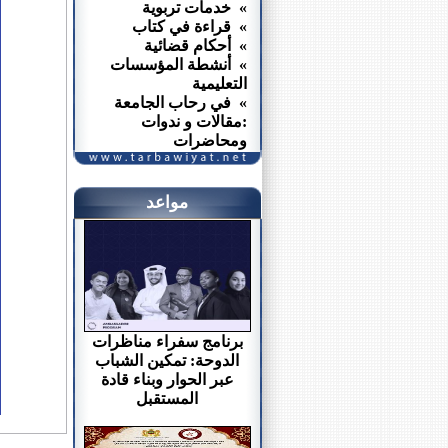
» خدمات تربوية
» قراءة في كتاب
» أحكام قضائية
» أنشطة المؤسسات
التعليمية
» في رحاب الجامعة
:مقالات و ندوات
ومحاضرات
مواعد
برنامج سفراء مناظرات
الدوحة: تمكين الشباب
عبر الحوار وبناء قادة
المستقبل