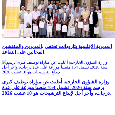
المديرية الإقليمية بتارودانت تحتفي بالمديرين والمفتشين
المحالين على التقاعد
وزارة الشؤون الخارجية أعلنت عن مباراة توظيف كبرى
برسم سنة 2026، تشمل 154 منصباً موزعة على عدة
درجات، وآخر أجل لإيداع الترشيحات هو 10 غشت 2026.