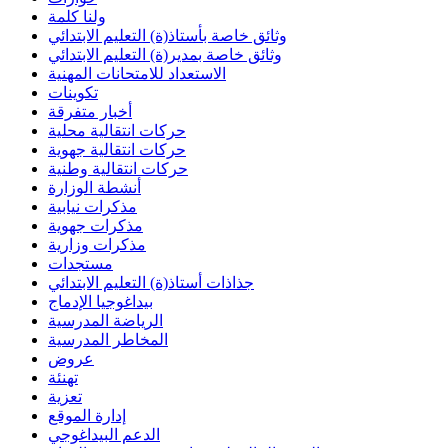
ولنا كلمة
وثائق خاصة بأستاذ(ة) التعليم الابتدائي
وثائق خاصة بمدير(ة) التعليم الابتدائي
الاستعداد للامتحانات المهنية
تكوينات
أخبار متفرقة
حركات انتقالية محلية
حركات انتقالية جهوية
حركات انتقالية وطنية
أنشطة الوزارة
مذكرات نيابية
مذكرات جهوية
مذكرات وزارية
مستجدات
جذاذات أستاذ(ة) التعليم الابتدائي
بيداغوجيا الإدماج
الرياضة المدرسية
المخاطر المدرسية
عروض
تهنئة
تعزية
إدارة الموقع
الدعم البيداغوجي