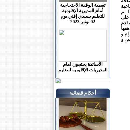
صلحة
تغطية الوقفة الاحتجاجية
اعية
أمام المديرية الإقليمية
ا لم
للتعليم بسيدي إفني يوم
 على
02 نونبر 2023
تقدم
همها
ام و
م، و
الأساتذة يحتجون امام
المديريات الإقليمية للتعليم
أحكام قضائية