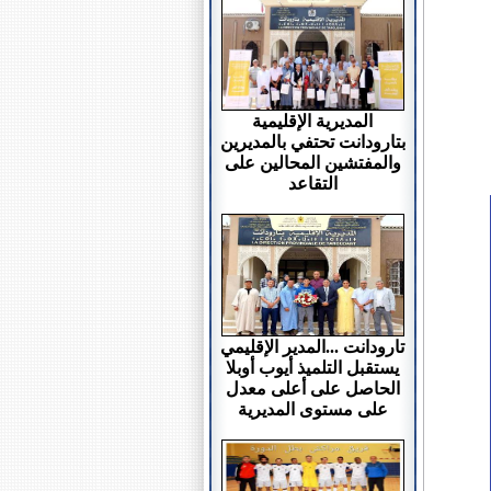
المديرية الإقليمية
بتارودانت تحتفي بالمديرين
والمفتشين المحالين على
التقاعد
تارودانت ...المدير الإقليمي
يستقبل التلميذ أيوب أوبلا
الحاصل على أعلى معدل
على مستوى المديرية