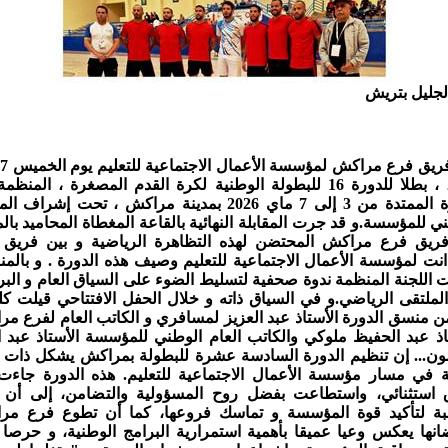
لجليل بتريش
ت
2026 ، بطلا للدورة 16 للبطولة الوطنية لكرة القدم المصغرة ، المن
الفترة الممتدة من 3 إلى 7 ماي 2026 بمدينة مراكش ، تحت إشرا
ي للمؤسسة.و قد جرت المقابلة النهائية بالقاعة المغطاة المحاميد بالم
فريق فرع مراكش المحتضن لهذه التظاهرة الرياضية و بين فريق 
انت لمؤسسة الأعمال الاجتماعية للتعليم وصيف هذه الدورة . و بالمن
اللجنة المنظمة ندوة صحفية لتسليط الضوء على السياق العام و البر
الملتقى الرياضي.و في السياق ذاته و خلال الحفل الافتتاحي قيلت ك
 منسق الدورة الأستاذ عبد العزيز لمسافري و الكاتب العام لفرع م
اذ عبد الحفيظ ملوكي والكاتب العام الوطني للمؤسسة الأستاذ عبد 
ون... إن تنظيم الدورة السادسة عشرة للبطولة بمراكش يشكل ذات د
 في مسار مؤسسة الأعمال الاجتماعية للتعليم. هذه الدورة جاء
 استثنائي، واستطاعت بفضل روح المسؤولية والتضامن، إلى أن ت
بة لتأكيد قوة المؤسسة و تماسك فروعها، كما أن تطوع فرع مر
انها يعكس وعيا عميقا بأهمية استمرارية البرامج الوطنية، و حرصا