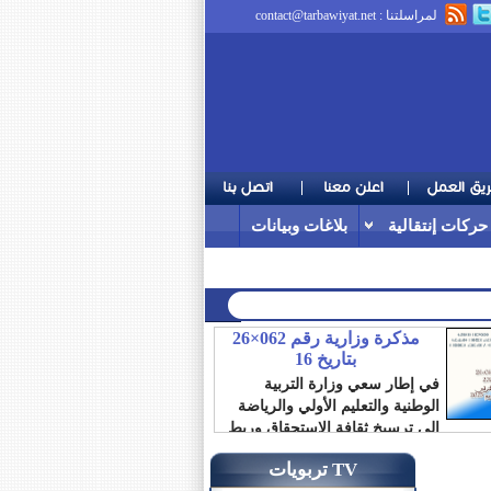
لمراسلتنا :
contact@tarbawiyat.net
حركات إنتقالية
بلاغات وبيانات
مذكرة وزارية رقم 062×26
بتاريخ 16
في إطار سعي وزارة التربية
الوطنية والتعليم الأولي والرياضة
إلى ترسيخ ثقافة الاستحقاق وربط
الترقية بالمردودية،...
تربويات TV