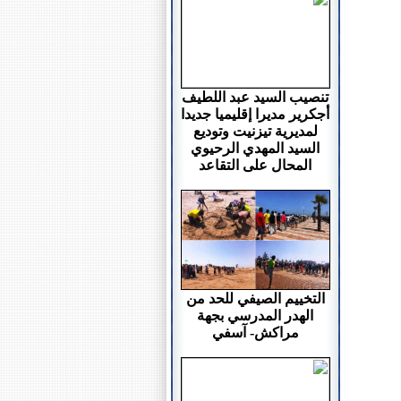
تنصيب السيد عبد اللطيف
أجكرير مديرا إقليميا جديدا
لمديرية تيزنيت وتوديع
السيد المهدي الرحيوي
المحال على التقاعد
التخييم الصيفي للحد من
الهدر المدرسي بجهة
مراكش- آسفي