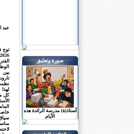
عبد ا
صورة وتعليق
الوطن
بين 
تارود
نظمت 
لهذا 
كل من
الأست
المام
أستاذ(ة) مدرسة الرائدة هذه
خاصة
الأيام
سياق
مناس
لاحتض