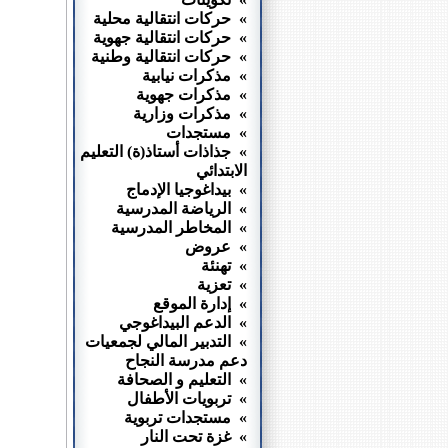
» حركات انتقالية محلية
» حركات انتقالية جهوية
» حركات انتقالية وطنية
» مذكرات نيابية
» مذكرات جهوية
» مذكرات وزارية
» مستجدات
» جذاذات أستاذ(ة) التعليم
الابتدائي
» بيداغوجيا الإدماج
» الرياضة المدرسية
» المخاطر المدرسية
» عروض
» تهنئة
» تعزية
» إدارة الموقع
» الدعم البيداغوجي
» التدبير المالي لجمعيات
دعم مدرسة النجاح
» التعليم و الصحافة
» تربويات الأطفال
» مستجدات تربوية
» غزة تحت النار