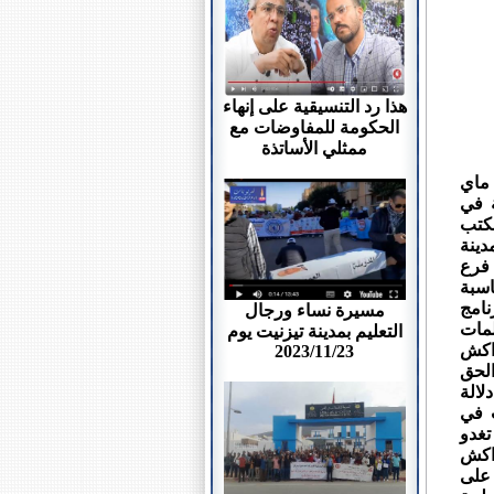
هذا رد التنسيقية على إنهاء
الحكومة للمفاوضات مع
ممثلي الأساتذة
وج فريق فرع مراكش لمؤسسة الأعمال الاجتماعية للتعليم يوم الخميس 7 ماي
ظمة في
ف المكتب
دينة
فرع
اسبة
نامج
مسيرة نساء ورجال
لمات
التعليم بمدينة تيزنيت يوم
راكش
2023/11/23
الحق
لالة
ت في
غدو
اكش
 على