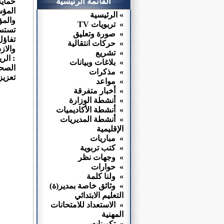
القائمة الرئيسية
حماي
المؤس
» الرئيسية
والمؤ
» تربويات TV
تستسل
» صورة وتعليق
تفاؤل
» حركات انتقالية
والاز
» تشريع
: الر
» بلاغات وبيانات
الصحة
» مذكرات
تعزيز
» مواعد
» أخبار متفرقة
» أنشطة الوزارة
» أنشطة الأكاديميات
» أنشطة المديريات
الإقليمية
» مباريات
» كتب تربوية
» وجهات نظر
» حوارات
» ولنا كلمة
» وثائق خاصة بمدير(ة)
التعليم الابتدائي
» الاستعداد للامتحانات
المهنية
» تكوينات