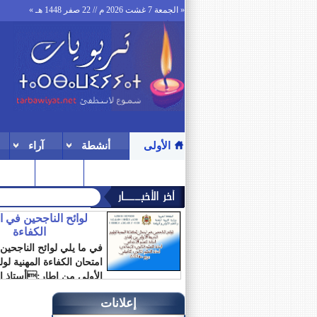
« الجمعة 7 غشت 2026 م // 22 صفر 1448 هـ »
الأولى
أنشطة
آراء
ترقيات
المنتدى
لوائح الناجحين في 
الكفاءة
في ما يلي لوائح الناجحين
امتحان الكفاءة المهنية لو
الأولى من إطار:أستاذ ال
الابتدائي أستاذ...
إعلانات