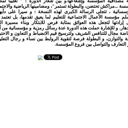
ة مصداقية المؤسسة وإشعاعها.و بين شعار الدورة : " تغليبا لم
سة ...مراكش تحتضن، والبطولة تستمر"، ومضامينها الرياضية والاجتم
سساتية ، تتجلى الرسالة الكبرى لهذه النسخة : و سيرا على دأبه
م مؤسسة الأعمال الاجتماعية للتعليم لما يعيق تقدمها، بل تعتمد
 إرادتها لتجعل هذه العوائق بمثابة فرص للابتكار وبناء مسيرة ال
دهار. و للإشارة حملت هذه الدورة عدة رسائل رمزية و مؤسساتية من أ
ياضة مجال للتنافس الشريف ولترسيخ قيم الانضباط و التعاون و الاحتر
 والتوازن، و البطولة فرصة لتقوية الروابط بين نساء و رجال التعلي
 التعارف والتواصل بين فروع المؤسسة.