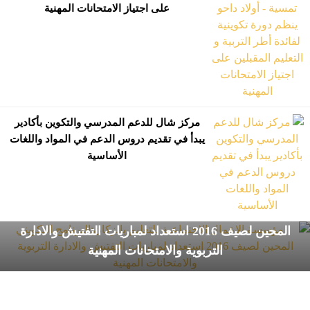
على اجتياز الامتحانات المهنية
مركز شال للدعم المدرسي والتكوين بأكادير
يبدأ في تقديم دروس الدعم في المواد واللغات
الأساسية
مؤسسة الاعمال الاجتماعية للتعليم بانزكان:‎البرنامج التكويني
المحين لصيف 2016 استعداد لمباريات التفتيش والادارة
التربوية والامتحانات المهنية