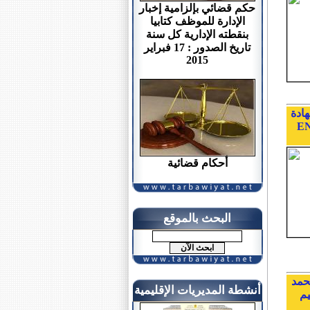
حكم قضائي بإلزامية إخبار
الإدارة للموظف كتابيا
بنقطته الإدارية كل سنة
تاريخ الصدور : 17 فبراير
2015
هادة
ENSA , EN ,
أحكام قضائية
البحث بالموقع
حمد
أنشطة المديريات الإقليمية
يم