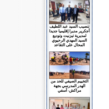
تنصيب السيد عبد اللطيف
أجكرير مديرا إقليميا جديدا
لمديرية تيزنيت وتوديع
السيد المهدي الرحيوي
المحال على التقاعد
التخييم الصيفي للحد من
الهدر المدرسي بجهة
مراكش- آسفي