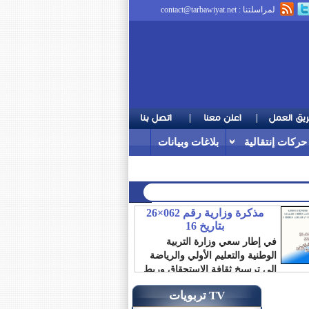
لمراسلتنا :
contact@tarbawiyat.net
حركات إنتقالية
بلاغات وبيانات
مذكرة وزارية رقم 062×26
بتاريخ 16
في إطار سعي وزارة التربية
الوطنية والتعليم الأولي والرياضة
إلى ترسيخ ثقافة الاستحقاق وربط
الترقية بالمردودية،...
تربويات TV