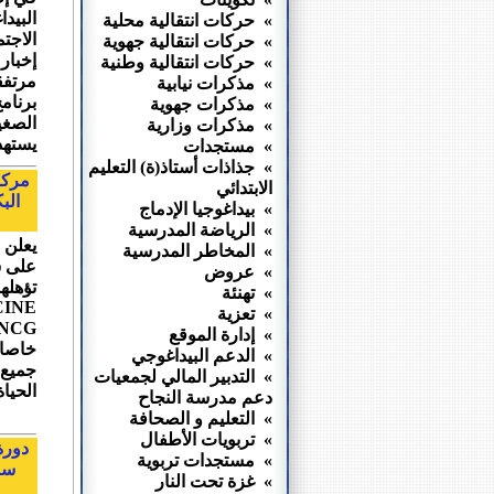
البيد
» حركات انتقالية محلية
الاجت
» حركات انتقالية جهوية
إخبار
» حركات انتقالية وطنية
مرتفق
» مذكرات نيابية
برنام
» مذكرات جهوية
الصغي
» مذكرات وزارية
يستهد
» مستجدات
» جذاذات أستاذ(ة) التعليم
مركز
الابتدائي
» بيداغوجيا الإدماج
» الرياضة المدرسية
يعلن 
» المخاطر المدرسية
على ش
» عروض
» تهنئة
CINE
» تعزية
» إدارة الموقع
خاصا 
» الدعم البيداغوجي
جميع 
» التدبير المالي لجمعيات
الحيا
دعم مدرسة النجاح
» التعليم و الصحافة
» تربويات الأطفال
دورة
» مستجدات تربوية
سال
» غزة تحت النار