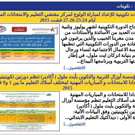
تكوينات
ت تكوينية للإعداد لمباراة الولوج لمركز مفتشي التعليم والامتحانات الم
ايام 24-25-26-27 غشت 2015
اح الدورة التكوينية لشهر يوليوز وتلبية
ت العديد من الأساتذة والأستاذات من
مدن مغربنا الحبيب والذين يرغبون في
فادة من الدورات التكوينية التي تنظمها
 الاعمال الاجتماعية لنساء ورجال
يم بنيابة انزكان ايت ملول، في إطار
ا التربوية وبرنامجها البيداغ...
سسة أوزال للتربية والتكوين بأيت ملول ( أكادير) تنظم دورتين تكوينيتي
استعدادا للامتحانا
2015
دا للامتحانات و المباريات المهنية
ف أسلاك التعليم تنظم مؤسسة أوزال
ة والتكوين بأيت ملول ( أكادير)
ن تكوينيتين وفق البيانات الآتية:
 الأولى : ديداكتيك التعليم الابتدائي...