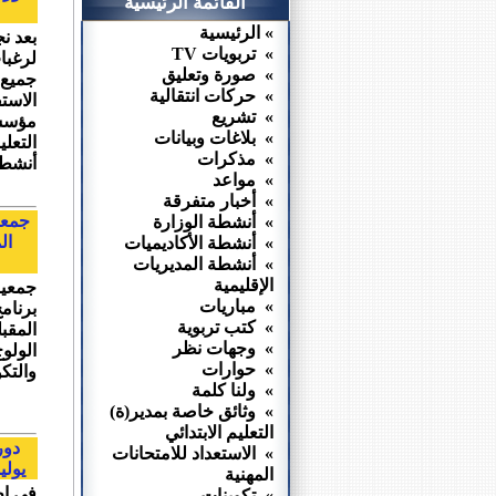
القائمة الرئيسية
» الرئيسية
بعد نج
» تربويات TV
لرغبا
» صورة وتعليق
جميع 
» حركات انتقالية
الاست
» تشريع
مؤسسة
» بلاغات وبيانات
التعل
» مذكرات
أنشطته
» مواعد
» أخبار متفرقة
جمعية
» أنشطة الوزارة
ال
» أنشطة الأكاديميات
» أنشطة المديريات
الإقليمية
جمعية
» مباريات
برنامج
» كتب تربوية
المقب
» وجهات نظر
الولوج
» حوارات
والتكو
» ولنا كلمة
» وثائق خاصة بمدير(ة)
التعليم الابتدائي
» الاستعداد للامتحانات
يوليوز 2015، والإعداد للامتحانات المهنية
المهنية
في إط
» تكوينات