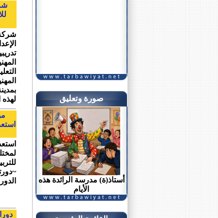
لل
شركة 
الإعد
تدريب
المهن
التعلي
بمدين
صورة وتعليق
لهذه ا
مؤ
استعدا
لمختل
للتربي
~دورتي
أستاذ(ة) مدرسة الرائدة هذه
الدورة
الأيام
دورا