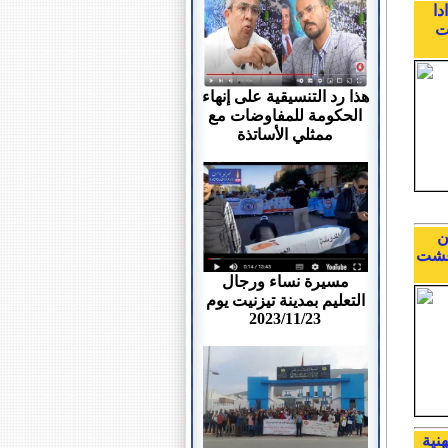
ستعدادا
ت
هذا رد التنسيقية على إنهاء
الحكومة للمفاوضات مع
ممثلي الأساتذة
ن
ت و المباريات المهنية لمختلف أسلاك التعليم ما بين 1 و9 غشت
مسيرة نساء ورجال
التعليم بمدينة تيزنيت يوم
2023/11/23
هنية