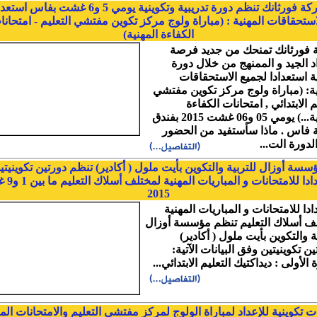
شركة فورثانك تنظم دورة تدريبية وتكوينية يومي 5 و6 غشت بفاس ا
استحقاقات المهنية : (مباراة ولوج مركز تكوين مفتشي التعليم - امتحانا
الكفاءة المهنية)
فورثانك تمنحك من جديد فرصة
اد الجيد و الممنهج من خلال دورة
ية استعدادا لجميع الاستحقاقات
ية: (مباراة ولوج مركز تكوين مفتشي
م الابتدائي , امتحانات الكفاءة
المهنية...) يومي 05 و06 غشت 2015 بفندق
ة فاس . ماذا سأستفيد من الحضور
لدورة الت...
سسة أوزال للتربية والتكوين بأيت ملول ( أكادير) تنظم دورتين تكوينيتي
استعدادا للامتحانا
2015
دا للامتحانات و المباريات المهنية
ف أسلاك التعليم تنظم مؤسسة أوزال
ة والتكوين بأيت ملول ( أكادير)
ن تكوينيتين وفق البيانات الآتية:
 الأولى : ديداكتيك التعليم الابتدائي...
ت تكوينية للإعداد لمباراة الولوج لمركز مفتشي التعليم والامتحانات الم