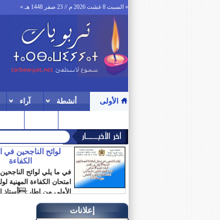
« السبت 8 غشت 2026 م // 23 صفر 1448 هـ »
الأولى
أنشطة
آراء
ترقيات
المنتدى
لوائح الناجحين في 
الكفاءة
في ما يلي لوائح الناجحين
امتحان الكفاءة المهنية لو
الأولى من إطار:أستاذ ال
الابتدائي أستاذ...
إعلانات