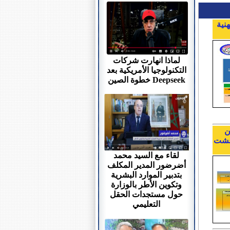
هنية
لماذا انهارت شركات
التكنولوجيا الأمريكية بعد
خطوة الصين Deepseek
ن
ت و المباريات المهنية لمختلف أسلاك التعليم ما بين 1 و9 غشت
لقاء مع السيد محمد
أضرضور المدير المكلف
بتدبير الموارد البشرية
وتكوين الأطر بالوزارة
حول مستجدات الحقل
التعليمي