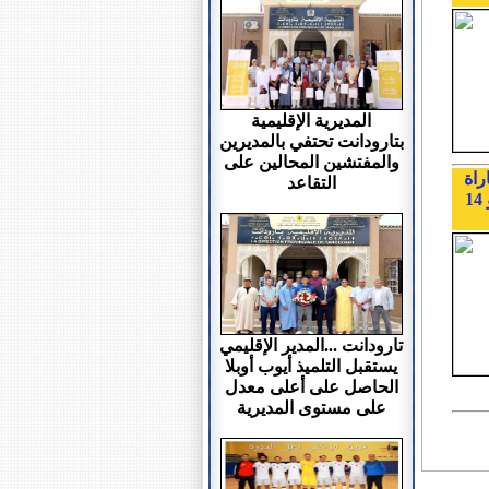
المديرية الإقليمية
بتارودانت تحتفي بالمديرين
والمفتشين المحالين على
راة
التقاعد
ولوج مركز تكوين مفتشي التعليم الإبتدائي ,الامتحانات المهنية...) يومي 13و 14
تارودانت ...المدير الإقليمي
يستقبل التلميذ أيوب أوبلا
الحاصل على أعلى معدل
على مستوى المديرية