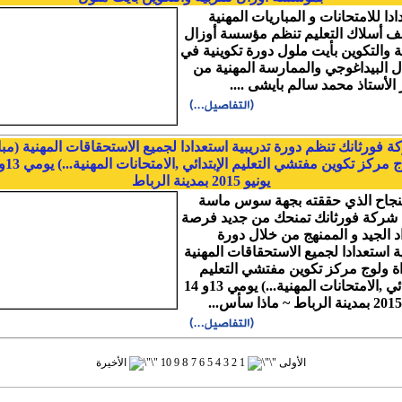
دا للامتحانات و المباريات المهنية
ف أسلاك التعليم تنظم مؤسسة أوزال
ية والتكوين بأيت ملول دورة تكوينية في
ل البيداغوجي والممارسة المهنية من
 الأستاذ محمد سالم بايشى ....
 فورثانك تنظم دورة تدريبية استعدادا لجميع الاستحقاقات المهنية (مبا
يونيو 2015 بمدينة الرباط
لنجاح الذي حققته بجهة سوس ماسة
شركة فورثانك تمنحك من جديد فرصة
اد الجيد و الممنهج من خلال دورة
ية استعدادا لجميع الاستحقاقات المهنية
اة ولوج مركز تكوين مفتشي التعليم
الإبتدائي ,الامتحانات المهنية...) يومي 13و 14
8
الأولى
1
2
3
4
5
6
7
9
10
الأخيرة