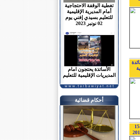
تغطية الوقفة الاحتجاجية
أمام المديرية الإقليمية
للتعليم بسيدي إفني يوم
02 نونبر 2023
ائدة
ة
الأساتذة يحتجون امام
المديريات الإقليمية للتعليم
أحكام قضائية
دورات تكوينية للإعداد لمباراة الولوج لمركز مفتشي التعليم أيام 12-13-14-15