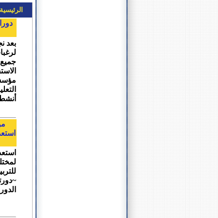
الرئيسية
دورا
بعد نج
لرغبا
جميع 
الاست
مؤسسة
التعل
أنشطته
مؤ
استعدا
لمختل
للتربي
~دورتي
الدورة