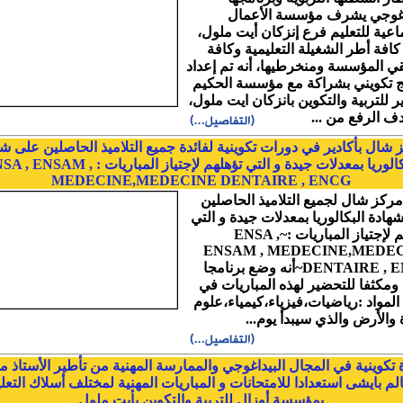
اغوجي يشرف مؤسسة الأعمال
ماعية للتعليم فرع إنزكان أيت ملول،
 كافة أطر الشغيلة التعليمية وكافة
ي المؤسسة ومنخرطيها، أنه تم إعداد
ج تكويني بشراكة مع مؤسسة الحكيم
ر للتربية والتكوين بانزكان ايت ملول،
ف الرفع من ...
 شال بأكادير في دورات تكوينية لفائدة جميع التلاميذ الحاصلين على ش
البكالوريا بمعدلات جيدة و التي تؤهلهم لإجتياز المباريات : SAM
MEDECINE,MEDECINE DENTAIRE , ENCG
مركز شال لجميع التلاميذ الحاصلين
هادة البكالوريا بمعدلات جيدة و التي
تؤهلهم لإجتياز المباريات :~ENSA ,
ENSAM , MEDECINE,MEDE
DENTAIRE , ENCG~أنه وضع برنامجا
ومكثفا للتحضير لهذه المباريات في
المواد :رياضيات،فيزياء،كيمياء،علوم
ة والأرض والذي سيبدأ يوم...
 تكوينية في المجال البيداغوجي والممارسة المهنية من تأطير الأستاذ م
م بايشى استعدادا للامتحانات و المباريات المهنية لمختلف أسلاك التعل
بمؤسسة أوزال للتربية والتكوين بأيت ملول