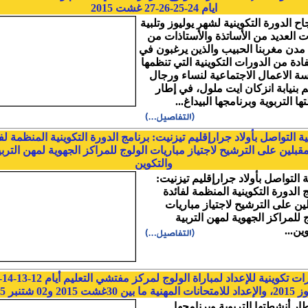
ايام 24-25-26-27 غشت 2015
اح الدورة التكوينية لشهر يوليوز وتلبية
ت العديد من الأساتذة والأستاذات من
مدن مغربنا الحبيب والذين يرغبون في
فادة من الدورات التكوينية التي تنظمها
 الاعمال الاجتماعية لنساء ورجال
يم بنيابة انزكان ايت ملول، في إطار
ا التربوية وبرنامجها البيداغ...
 التواصل بأولاد جرارإقليم تيزنيت: برنامج الدورة التكوينية المنظمة لف
مقبلين على الترشيح لاجتياز مباريات الولوج للمراكز الجهوية لمهن التربي
والتكوين
 التواصل بأولاد جرارإقليم تيزنيت:
 الدورة التكوينية المنظمة لفائدة
لين على الترشيح لاجتياز مباريات
 للمراكز الجهوية لمهن التربية
ين...
 ما بين 30غشت 2015 و02 شتنبر 2015
ار أنشطتها التربوية وبرنامجها